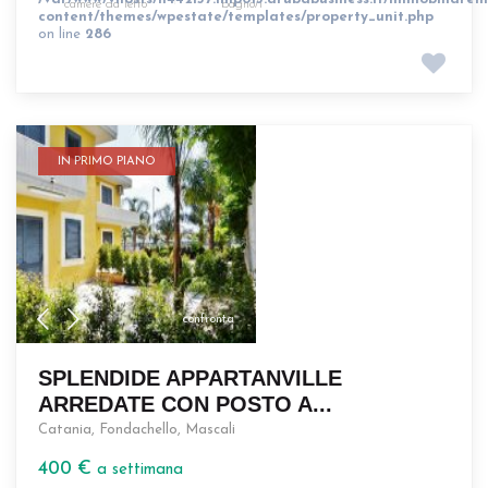
camere da letto
bagno/i
content/themes/wpestate/templates/property_unit.php
on line
286
IN PRIMO PIANO
confronta
SPLENDIDE APPARTANVILLE
ARREDATE CON POSTO A...
Catania
,
Fondachello
,
Mascali
400 €
a settimana