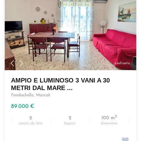
confronta
AMPIO E LUMINOSO 3 VANI A 30
METRI DAL MARE ...
Fondachello
,
Mascali
89.000 €
2
2
2
100 m
camere da letto
bagno/i
dimensione