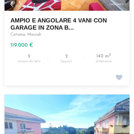
confronta
AMPIO E ANGOLARE 4 VANI CON
GARAGE IN ZONA B...
Catania
,
Mascali
119.000 €
2
2
2
140 m
camere da letto
bagno/i
dimensione