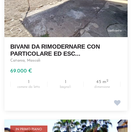
confronta
BIVANI DA RIMODERNARE CON
PARTICOLARE ED ESC...
Catania
,
Mascali
69.000 €
2
1
1
45 m
camere da letto
bagno/i
dimensione
IN PRIMO PIANO