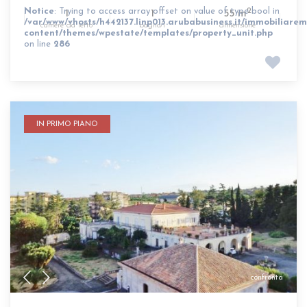
Notice
: Trying to access array offset on value of type bool in
2
1
1
55 m
/var/www/vhosts/h442137.linp013.arubabusiness.it/immobiliarem
camere da letto
bagno/i
dimensione
content/themes/wpestate/templates/property_unit.php
on line
286
IN PRIMO PIANO
confronta