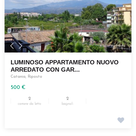
confronta
LUMINOSO APPARTAMENTO NUOVO
ARREDATO CON GAR...
Catania
,
Riposto
500 €
2
2
camere da letto
bagno/i