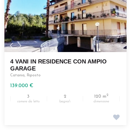
confronta
4 VANI IN RESIDENCE CON AMPIO
GARAGE
Catania
,
Riposto
139.000 €
2
3
2
120 m
camere da letto
bagno/i
dimensione