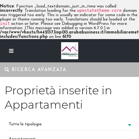
Notice
: Function _load_textdomain_just_in_time was called
wpestatetheme-core
incorrectly
. Translation loading for the
domain
was triggered too early. This is usually an indicator for some code in the
plugin or theme running too early. Translations should be loaded at the
init
action or later. Please see
Debugging in WordPress
for more
information. (This message was added in version 6.7.0.) in
/var/www/vhosts/h442137.linp013.arubabusiness.it/immobiliaremetr
includes/functions.php
on line
6170
RICERCA AVANZATA
Proprietà inserite in
Appartamenti
Tutte le tipologie