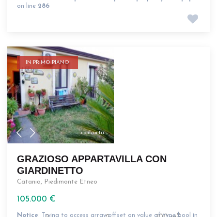
on line
286
IN PRIMO PIANO
confronta
GRAZIOSO APPARTAVILLA CON
GIARDINETTO
Catania
,
Piedimonte Etneo
105.000 €
Notice
: Trying to access array offset on value of type bool in
2