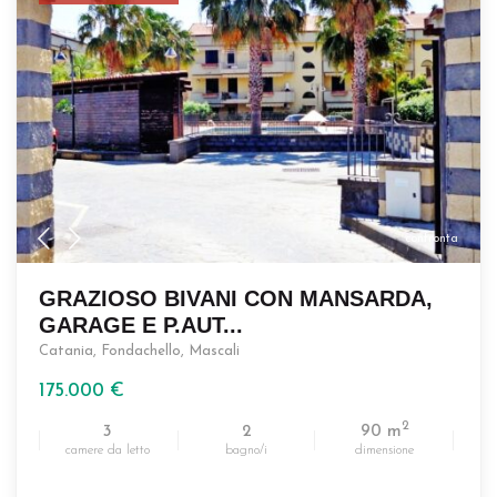
confronta
GRAZIOSO BIVANI CON MANSARDA,
GARAGE E P.AUT...
Catania
,
Fondachello
,
Mascali
175.000 €
2
3
2
90 m
camere da letto
bagno/i
dimensione