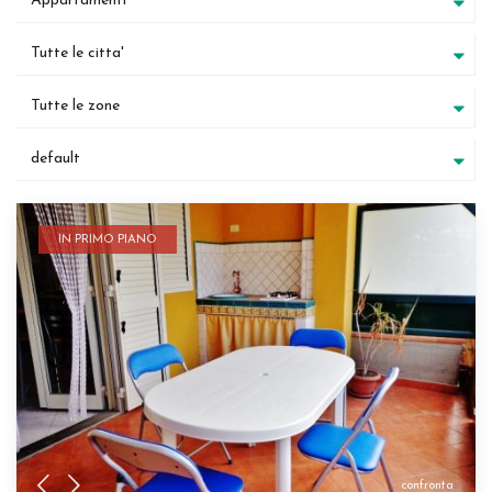
Appartamenti
Tutte le citta'
Tutte le zone
default
IN PRIMO PIANO
confronta