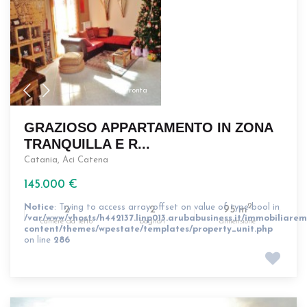
confronta
GRAZIOSO APPARTAMENTO IN ZONA
TRANQUILLA E R...
Catania
,
Aci Catena
145.000 €
Notice
: Trying to access array offset on value of type bool in
2
2
2
95 m
/var/www/vhosts/h442137.linp013.arubabusiness.it/immobiliarem
camere da letto
bagno/i
dimensione
content/themes/wpestate/templates/property_unit.php
on line
286