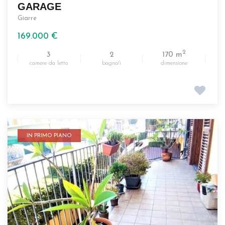
GARAGE
Giarre
169.000 €
2
3
2
170 m
camere da letto
bagno/i
dimensione
IN PRIMO PIANO