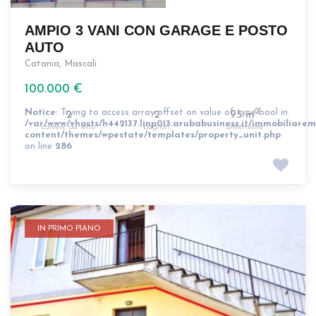
AMPIO 3 VANI CON GARAGE E POSTO
AUTO
Catania
,
Mascali
100.000 €
Notice
: Trying to access array offset on value of type bool in
2
2
2
95 m
/var/www/vhosts/h442137.linp013.arubabusiness.it/immobiliarem
camere da letto
bagno/i
dimensione
content/themes/wpestate/templates/property_unit.php
on line
286
IN PRIMO PIANO