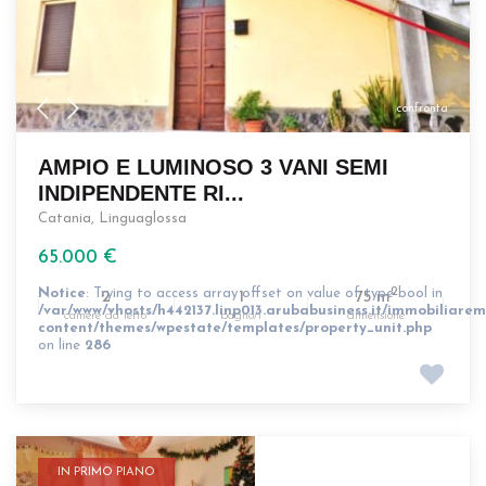
confronta
AMPIO E LUMINOSO 3 VANI SEMI
INDIPENDENTE RI...
Catania
,
Linguaglossa
65.000 €
Notice
: Trying to access array offset on value of type bool in
2
2
1
75 m
/var/www/vhosts/h442137.linp013.arubabusiness.it/immobiliarem
camere da letto
bagno/i
dimensione
content/themes/wpestate/templates/property_unit.php
on line
286
IN PRIMO PIANO