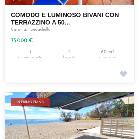
COMODO E LUMINOSO BIVANI CON
TERRAZZINO A 50...
Catania
,
Fondachello
75.000 €
2
1
1
60 m
camere da letto
bagno/i
dimensione
IN PRIMO PIANO