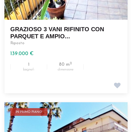
confronta
GRAZIOSO 3 VANI RIFINITO CON
PARQUET E AMPIO...
Riposto
139.000 €
2
1
80 m
bagno/i
dimensione
IN PRIMO PIANO