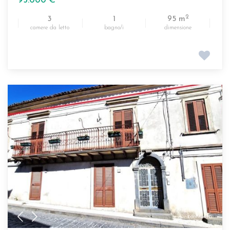
95.000 €
2
3
1
95 m
camere da letto
bagno/i
dimensione
confronta