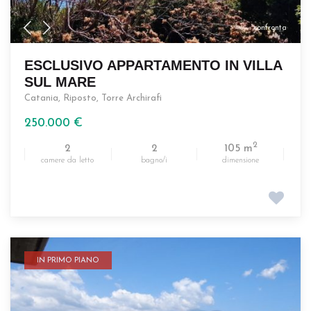
confronta
ESCLUSIVO APPARTAMENTO IN VILLA
SUL MARE
Catania
,
Riposto
,
Torre Archirafi
250.000 €
2
2
2
105 m
camere da letto
bagno/i
dimensione
IN PRIMO PIANO