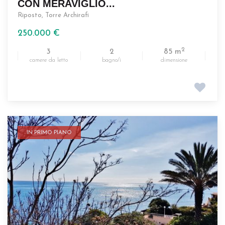
CON MERAVIGLIO...
Riposto
,
Torre Archirafi
250.000 €
2
3
2
85 m
camere da letto
bagno/i
dimensione
IN PRIMO PIANO