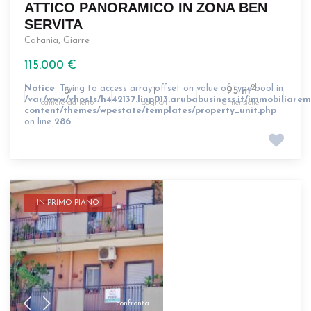
ATTICO PANORAMICO IN ZONA BEN
SERVITA
Catania
,
Giarre
115.000 €
Notice
: Trying to access array offset on value of type bool in
2
3
1
95 m
/var/www/vhosts/h442137.linp013.arubabusiness.it/immobiliarem
camere da letto
bagno/i
dimensione
content/themes/wpestate/templates/property_unit.php
on line
286
IN PRIMO PIANO
confronta